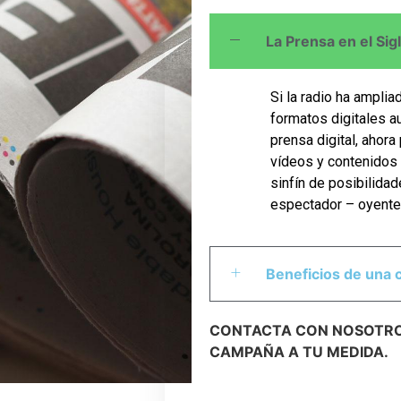
La Prensa en el Sig
Si la radio ha amplia
formatos digitales au
prensa digital, ahor
vídeos y contenidos 
sinfín de posibilidade
espectador – oyente
Beneficios de una 
CONTACTA CON NOSOTRO
CAMPAÑA A TU MEDIDA.